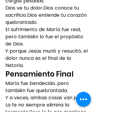
cargas pesadas.
Dios ve tu dolor.Dios conoce tu 
sacrificio.Dios entiende tu corazón 
quebrantado.
El sufrimiento de María fue real, 
pero también lo fue el propósito 
de Dios.
Y porque Jesús murió y resucitó, el 
dolor nunca es el final de la 
historia.
Pensamiento Final
María fue bendecida…pero 
también fue quebrantada.
Y a veces, ambas cosas van juntas.
La fe no siempre elimina la 
tormenta.Pero la fe nos mantiene 
anclados a Cristo en medio de la 
tormenta.
No importa lo que estés cargando 