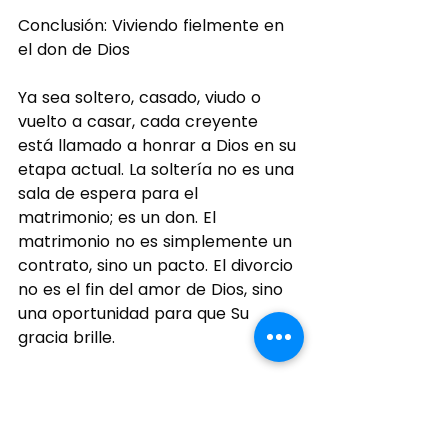
Conclusión: Viviendo fielmente en 
el don de Dios
Ya sea soltero, casado, viudo o 
vuelto a casar, cada creyente 
está llamado a honrar a Dios en su 
etapa actual. La soltería no es una 
sala de espera para el 
matrimonio; es un don. El 
matrimonio no es simplemente un 
contrato, sino un pacto. El divorcio 
no es el fin del amor de Dios, sino 
una oportunidad para que Su 
gracia brille.
La verdad central es esta: Dios es 
fiel. Ama a su pueblo en cada 
etapa de la vida y nos llama a 