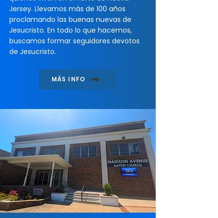
Jersey. Llevamos más de 100 años
proclamando las buenas nuevas de
Jesucristo. En todo lo que hacemos,
buscamos formar seguidores devotos
de Jesucristo.
MÁS INFO