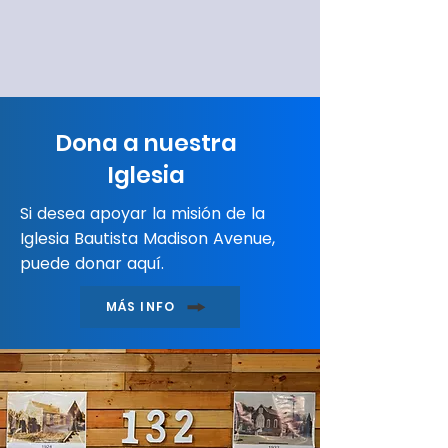
Dona a nuestra
Iglesia
Si desea apoyar la misión de la
Iglesia Bautista Madison Avenue,
puede donar aquí.
MÁS INFO