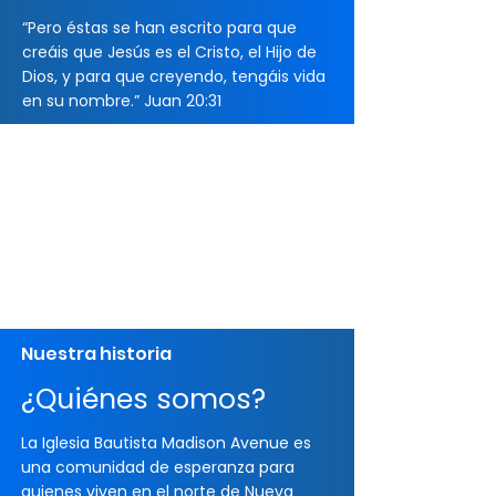
“Pero éstas se han escrito para que
creáis que Jesús es el Cristo, el Hijo de
Dios, y para que creyendo, tengáis vida
en su nombre.” Juan 20:31
Nuestra historia
¿Quiénes somos?
La Iglesia Bautista Madison Avenue es
una comunidad de esperanza para
quienes viven en el norte de Nueva