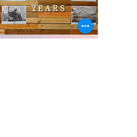
LÉAME
En la Iglesia Bautista
Madison Ave tenemos una
comunidad increíble.
Somos un pueblo que se
dedica a los demás y
quiere crecer en
comunidad y amarse
mutuamente. ¡Nos