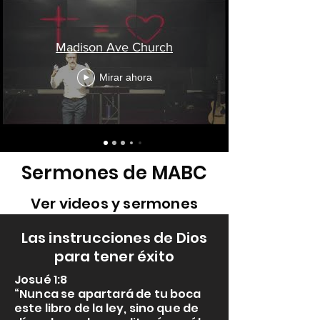
Madison Ave Church
Mirar ahora
Sermones de MABC
Ver videos y sermones
Las instrucciones de Dios
Canal de YouTube del MABC
para tener éxito
Josué 1:8
“Nunca se apartará de tu boca
este libro de la ley, sino que de