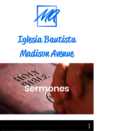
Iglesia Bautista
Madison Avenue
Sermones