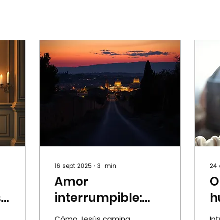
16 sept 2025
∙
3
min
24
Amor
O
s
interrumpible:
h
gracia, grandeza
j
Cómo Jesús camina
In