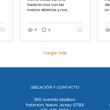
y el Dios que se
a
hacia la cruz con las
de
manos abiertas y nos
La
detiene ante los
m
invita a servir, a
an
4
mendigos (Mateo
rendirnos y a ver.
se
Introducción: Una olla
e i
20:17-34)
de gracia que...
11
0
cua
Cargar más
UBICACIÓN Y CONTACTO
900 Avenida Madison
Paterson, Nueva Jersey 07501