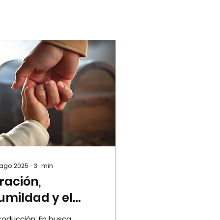
 ago 2025
∙
3
min
ración,
umildad y el
oven rico: seguir
troducción: En busca