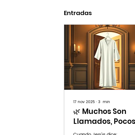
Entradas
17 nov 2025
∙
3
min
🌿 Muchos Son
Llamados, Poco
Escogidos:
Cuando Jesús dice: