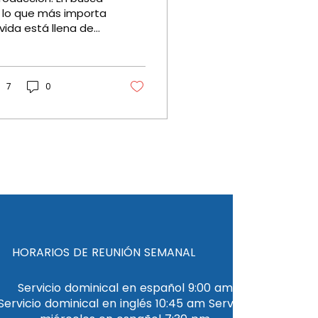
 Jesús con las
 lo que más importa
 vida está llena de
anos vacías
helos: éxito,
guridad, relaciones
nfluencia. Pero
ndo las...
7
0
HORARIOS DE REUNIÓN SEMANAL
Servicio dominical en español 9:00 am
Servicio dominical en inglés 10:45 am Servicio